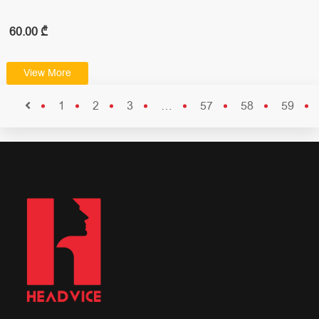
გიორგი გულუა "ეჯაილ ორგანიზაციის…
60.00 ₾
View More
1
2
3
…
57
58
59
60
61
62
63
64