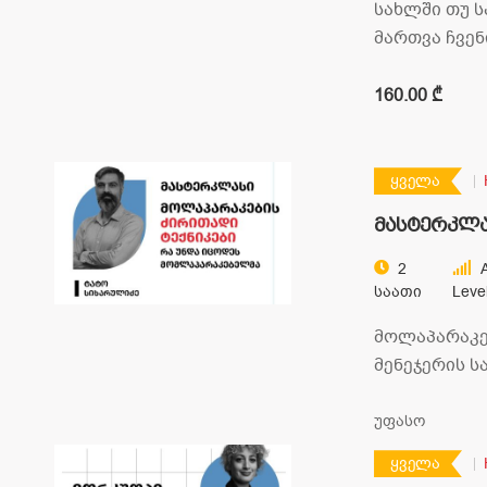
სახლში თუ 
მართვა ჩვე
ურთიერთობე
გამოგვდის, 
160.00 ₾
ყველა
მასტერკლა
ძირითადი 
2
A
Საათი
Leve
მოლაპარაკე
მენეჯერის 
26%, თუმცა, 
მიხედვით გ
უფასო
მომლაპარაკ
ყველა
მოლაპარაკ