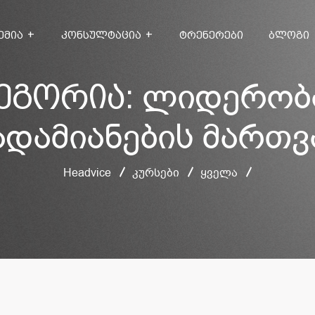
ᲔᲛᲘᲐ
ᲙᲝᲜᲡᲣᲚᲢᲐᲪᲘᲐ
ᲢᲠᲔᲜᲔᲠᲔᲑᲘ
ᲑᲚᲝᲒᲘ
ლიდერობ
ეგორია:
ადამიანების მართვ
Headvice
კურსები
ყველა