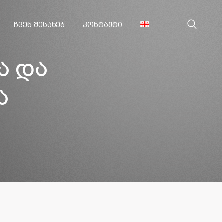
ᲩᲕᲔᲜ ᲨᲔᲡᲐᲮᲔᲑ
ᲙᲝᲜᲢᲐᲥᲢᲘ
ა და
ა