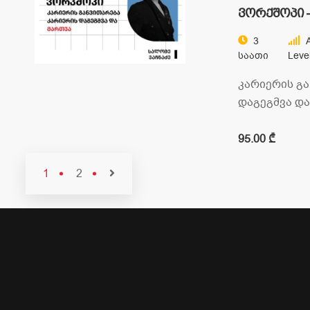
ვორქშოპი 
განვითარე
3
A
დაგეგმვა 
Საათი
Leve
კარიერის გა
დაგეგმვა და
მრავალფერო
ცვალებად სა
95.00 ₾
სამუშაო…
1
2