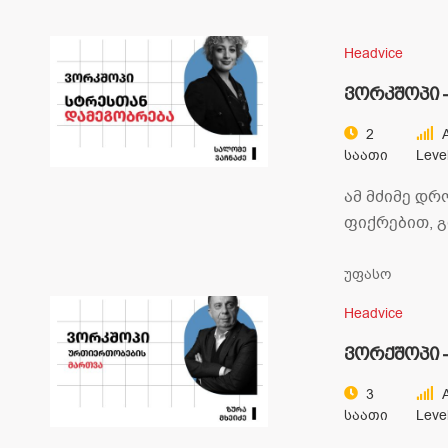
Headvice
ვორკშოპი 
დამეგობრე
2
A
Საათი
Leve
ამ მძიმე დრ
ფიქრებით, 
ფიზიკურად.
თუმცა ისევ 
უფასო
Headvice
ვორქშოპი 
მართვა
3
A
Საათი
Leve