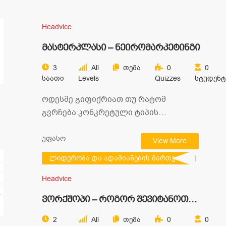
Headvice
მასტერკლასი – ნეირომარკეტინგი
3
All
Თემა
0
0
Საათი
Levels
Quizzes
Სტუდენტ
ოდესმე გიფიქრიათ თუ რატომ
გვრჩება კონკრეტული ტიპის
რეკლამები გონებაში უფრო
ხანგრძლივად? მსგავს კითხვებზე
უფასო
View More
პასუხს ნეირომარკეტინგულ…
ლიდერობა და ადამიანების მართვა
Headvice
ვორქშოპი – როგორ შევიტანოთ
ხალისი რუტინაში – გემიფიკაციის
2
All
Თემა
0
0
ტექნიკები