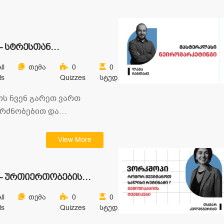
– სტრესთან
ბა
ll
Თემა
0
0
ls
Quizzes
Სტუდენტი
ოს ჩვენ გარეთ ვართ
გრძნობებით და
 რთულია სხვაგვარად,
იმისთვის,…
View More
– ურთიერთობების
ll
Თემა
0
0
ls
Quizzes
Სტუდენტი