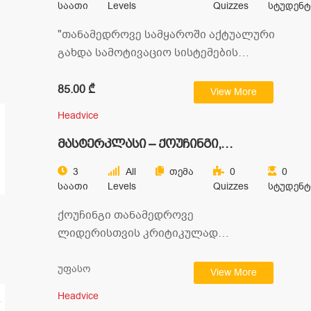
Საათი
Levels
Quizzes
Სტუდენტ
"თანამედროვე სამყაროში აქტუალური
გახდა სამოტივაციო სისტემების
გადახალისება და ახალ
გამოწვევებთან ადაპტირება.
85.00 ₾
View More
გემიფიკაცია კი ერთ-ერთი ყველაზე…
Headvice
მასტერკლასი – ქოუჩინგი,
როგორც ლიდერის კომპეტენცია
3
All
Თემა
0
0
Საათი
Levels
Quizzes
Სტუდენტ
ქოუჩინგი თანამედროვე
ლიდერისთვის კრიტიკულად
მნიშვნელოვანი კომპეტენციაა,
რომელიც ნაკლებ დროში უკეთესი
უფასო
View More
შედეგების მიღწევის, საკუთარი და
Headvice
გუნდის…