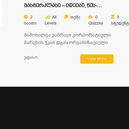
მასტერკლასი – იდეები, წეს-
ჩვეულებები და ქცევები
2
All
Თემა
0
0
კომპანიაში – ორგანიზაციული
Საათი
Levels
Quizzes
Სტუდენტ
კულტურა
მიმოხილვა უამრავი კორპორატიული
მარცხის უკან დგას ორგანიზაციული
კულტურის სტრატეგიულ მიზნებთან
შეუსაბამობა. განსაკუთრებით კი
უფასო
View More
სწრაფად ცვალებად…