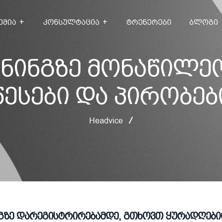
ᲔᲛᲘᲐ
ᲙᲝᲜᲡᲣᲚᲢᲐᲪᲘᲐ
ᲢᲠᲔᲜᲔᲠᲔᲑᲘ
ᲑᲚᲝᲒᲘ
ნინგზე მონაწილე
წესები და პირობებ
Headvice
გზე დარეგისტრირებამდე, გთხოვთ ყურადღებით