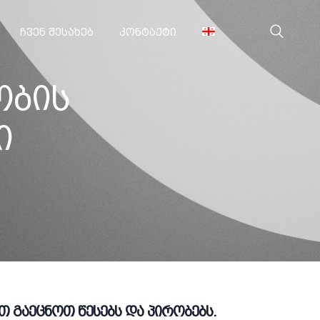
ᲩᲕᲔᲜ ᲨᲔᲡᲐᲮᲔᲑ
ᲙᲝᲜᲢᲐᲥᲢᲘ
ობის
ი
 გაეცნოთ წესებს და პირობებს.