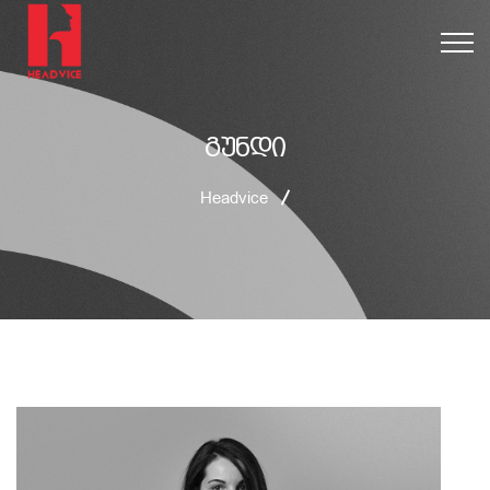
გუნდი
Headvice