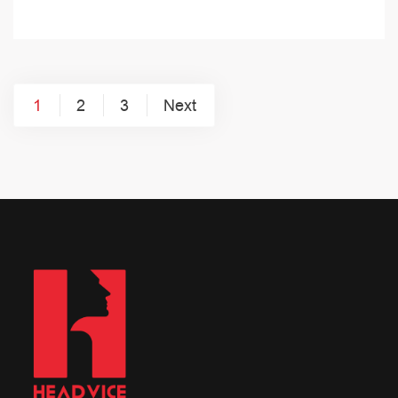
Posts
1
2
3
Next
pagination