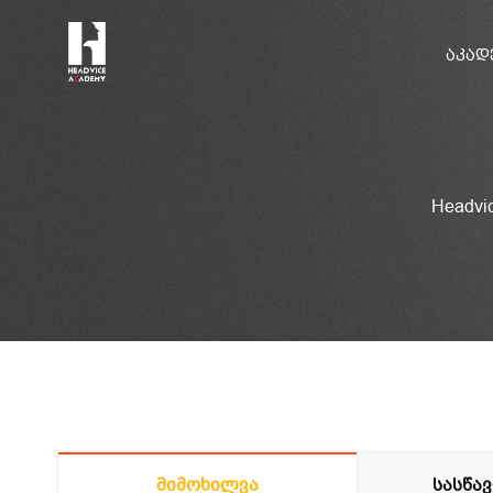
ᲐᲙᲐᲓ
Headvi
Მიმოხილვა
Სასწა