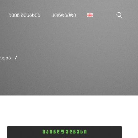
ᲩᲕᲔᲜ ᲨᲔᲡᲐᲮᲔᲑ
ᲙᲝᲜᲢᲐᲥᲢᲘ
რება