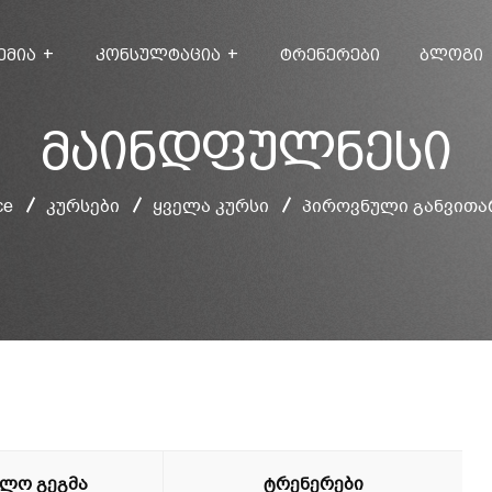
ᲔᲛᲘᲐ
ᲙᲝᲜᲡᲣᲚᲢᲐᲪᲘᲐ
ᲢᲠᲔᲜᲔᲠᲔᲑᲘ
ᲑᲚᲝᲒᲘ
მაინდფულნესი
ce
კურსები
ყველა კურსი
პიროვნული განვითა
ვლო Გეგმა
Ტრენერები